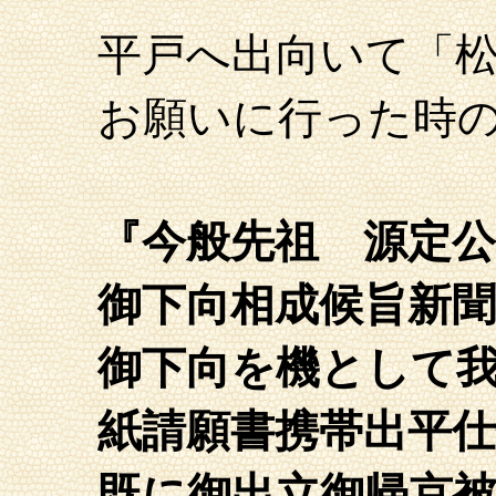
平戸へ出向いて「
お願いに行った時
『今般先祖 源定
御下向相成候旨新
御下向を機として
紙請願書携帯出
平
仕
既に御出立御帰京