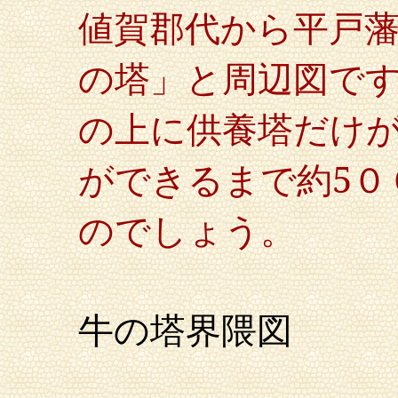
値賀郡代から平戸
の塔」と周辺図で
の上に供養塔だけ
ができるまで約
5
のでしょう。
牛の塔界隈図