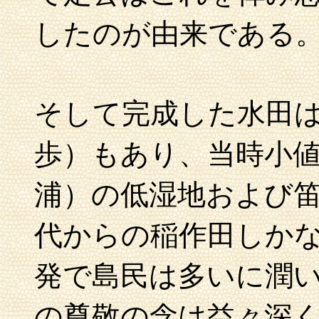
したのが由来である
そして完成した水田は
歩）もあり、当時小
浦）の低湿地および
代からの稲作田しか
発で島民は多いに潤
の尊敬の念は益々深