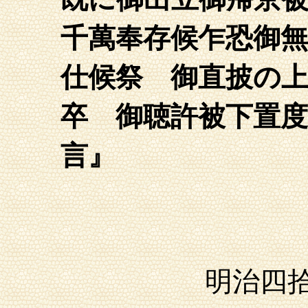
千萬奉存候乍恐御
仕候祭 御直披の
卒 御聴許被下置度
言
』
明治四拾五