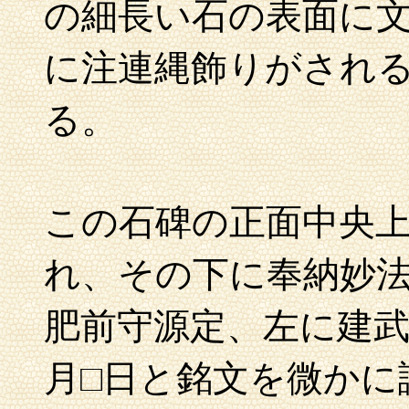
の細長い石の表面に
に注連縄飾りがされ
る。
この石碑の正面中央
れ、その下に奉納妙
肥前守源定、左に建
月□日と銘文を微かに