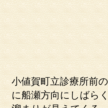
小値賀町立診療所前
に船瀬方向にしばら