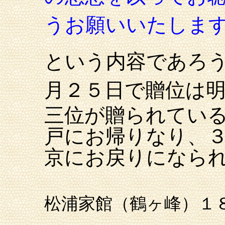
うお願いいたしま
と
い
う内容であろ
月２５日で贈位
は
三位が贈られてい
戸にお帰りなり、
京にお戻りになら
松浦家館（鶴ヶ峰）１