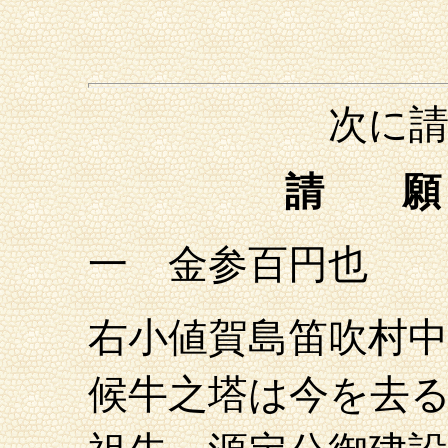
次に請願書の
請 
一 金参百円也 
右小値賀島笛吹村
候牛之塔は今を去