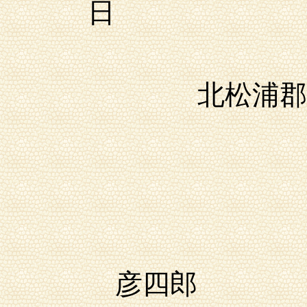
日
北松浦郡笛
梶野
同郡笛
彦四郎