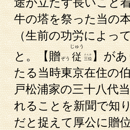
途が立たず長いこと
牛の塔を祭った当の
（生前の功労によっ
じゅう
と。【
贈
】があ
従
さんみ
ぞう
三位
たる当時東京在住の
戸松浦家の三十八代
れることを新聞で知
だと捉えて厚公に贈