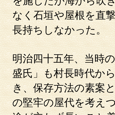
を施したが海から吹
なく石垣や屋根を直
長持ちしなかった。
明治四十五年、当時
盛氏」も村長時代か
き、保存方法の素案
の堅牢の屋代を考え