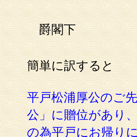
爵閣下
簡単に訳すると
平戸松浦厚公のご
公」に贈位
があり
の為平戸にお帰り