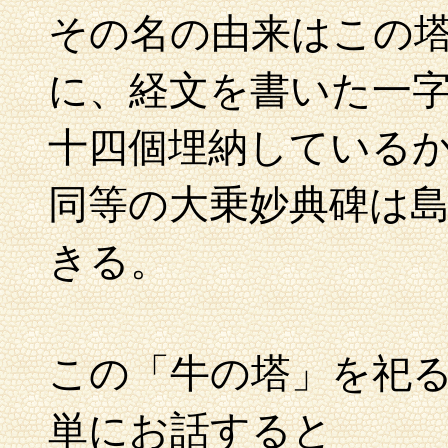
その名の由来はこの
に、経文を書いた一
十四個埋納している
同等の大乗妙典碑は
きる。
この「牛の塔」を祀
単にお話すると