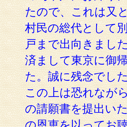
たので、これは又
村民の総代として
戸まで出向きまし
済まして東京に御
た。誠に残念でし
この上は恐れなが
の請願書を提出い
の恩恵を以ってお