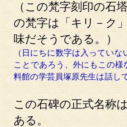
（この梵字刻印の石
の梵字は「キリ－ク
味だそうである。）
（日にちに数字は入っていな
ことであろう、外にもこの様
料館の学芸員塚原先生は話し
この石碑の正式名称
ある。