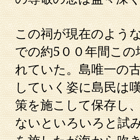
この祠が現在のよう
での約5００年間この
れていた。島唯一の
していく姿に島民は
策を施こして保存し
ないといろいろと試