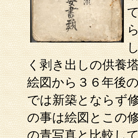
く剥き出しの供養
絵図から３６年後
では新築とならず
の事は絵図とこの
の青写真と比較し