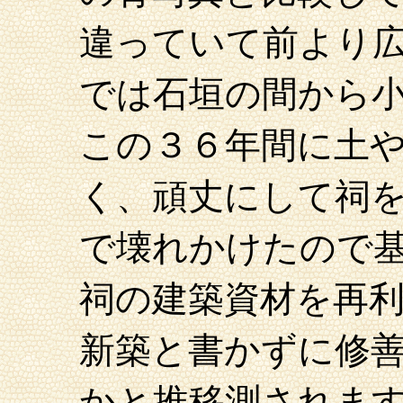
違っていて前より
では石垣の間から
この３６年間に土
く、頑丈にして祠
で壊れかけたので
祠の建築資材を再
新築と書かずに修
かと推移測されま