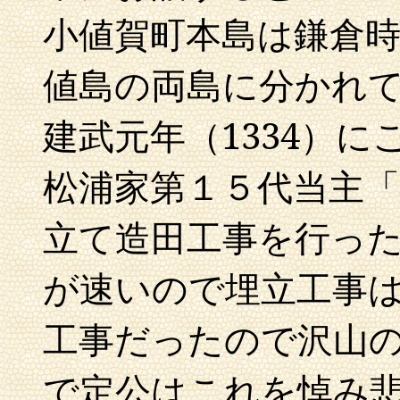
小値賀町本島は鎌倉
値島の両島に分かれ
建武元年（1334）
松浦家第１５代当主
立て造田工事を行っ
が速いので埋立工事
工事だったので沢山
で定公はこれを悼み