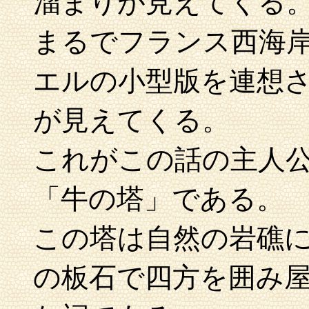
溜まりが見えてくる
まるでフランス西海
エルの小型版を連想
が見えてくる。
これがこの話の主人
「牛の塔」である。
この塔は自然の岩礁
の板石で四方を囲み